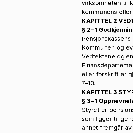
virksomheten til
kommunens eller f
KAPITTEL 2 VED
§ 2−1 Godkjennin
Pensjonskassens s
Kommunen og even
Vedtektene og en
Finansdepartement
eller forskrift er 
7–10.
KAPITTEL 3 ST
§ 3−1 Oppnevnels
Styret er pensjo
som ligger til ge
annet fremgår av 