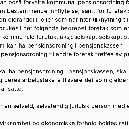
an også forvalte kommunal pensjonsordning fo
n bestemmende innflytelse, samt for foret
 en eierandel i, eller som har nær tilknytning 
 brukes i det følgende begrepet foretak som en
 kommunale foretak, aksjeselskap, selskap, sti
som kan ha pensjonsordning i pensjonskassen.
 pensjonsordning til andre foretak treffes av 
al ha pensjonsordning i pensjonskassen, skal 
 og deres arbeidstakere tilsvare det som gjeld
ansatte.
 en selveid, selvstendig juridisk person med
irksomhet og økonomiske forhold holdes rettsli