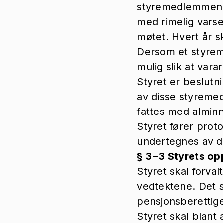
styremedlemmene, 
med rimelig vars
møtet. Hvert år s
Dersom et styrem
mulig slik at vara
Styret er beslutn
av disse styrem
fattes med alminn
Styret fører proto
undertegnes av d
§ 3−3 Styrets op
Styret skal forva
vedtektene. Det 
pensjonsberettiged
Styret skal blant 