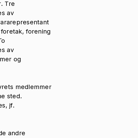
. Tre
es av
vararepresentant
 foretak, forening
To
es av
mmer og
yrets medlemmer
ne sted.
, jf.
 de andre