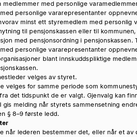
em medlemmer med personlige varamedlemmer
med personlige vararepresentanter oppnevn
vorav minst ett styremedlem med personlig 
nytning til pensjonskassen eller til kommunen,
tusjon med pensjonsordning i pensjonskassen. 
med personlige vararepresentanter oppnevn
organisasjoner blant innskuddspliktige medle
nsjonskassen.
nestleder velges av styret.
 velges for samme periode som kommunest
 fra det tidspunkt de er valgt. Gjenvalg kan fin
al gis melding når styrets sammensetning endres
en § 8–9 første ledd.
ter
e når lederen bestemmer det, eller når et av