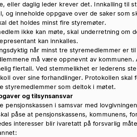
eller daglig leder krever det. Innkalling til s
el, og inneholde oppgave over de saker som s
kal det holdes minst fire styremøter.
edlem ikke kan møte, skal underretning om de
representant kan innkalles.
ingsdyktig når minst tre styremedlemmer er til
edlemmene må være oppnevnt av kommunen. Al
elig flertall. Ved stemmelikhet er lederens s
koll over sine forhandlinger. Protokollen skal 
e styremedlemmer som deltok i møtet.
pgaver og tilsynsansvar
lte pensjonskassen i samsvar med lovgivningen
skal påse at pensjonskassens, kommunens, fo
es interesser blir ivaretatt på forsvarlig måte
annet: