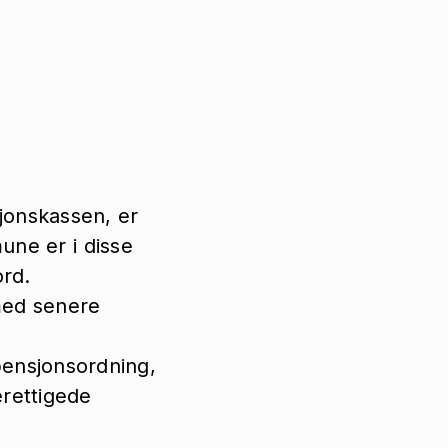
jonskassen, er
mune er i disse
ord.
med senere
ensjonsordning,
rettigede