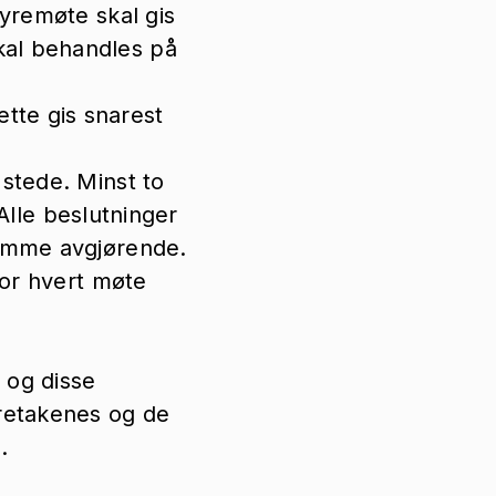
tyremøte skal gis
kal behandles på
tte gis snarest
 stede. Minst to
le beslutninger
temme avgjørende.
for hvert møte
 og disse
retakenes og de
.