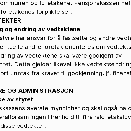
 kommunen og foretakene. Pensjonskassen heft
oretakenes forpliktelser.
TEKTER
g og endring av vedtektene
tyre har ansvar for å fastsette og endre vedt
tuelle andre foretak orienteres om vedtekts
dring av vedtektene skal være godkjent av
et. Dette gjelder likevel ikke vedtektsendring
gjort unntak fra kravet til godkjenning, jf. fina
YRE OG ADMINISTRASJON
e av styret
nskassens øverste myndighet og skal også ha
neralforsamlingen i henhold til finansforetaksl
disse vedtekter.