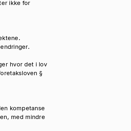
er ikke for
ektene.
endringer.
er hvor det i lov
nsforetaksloven §
 den kompetanse
oven, med mindre