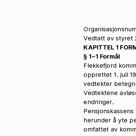
Organisasjonsnu
Vedtatt av styret
KAPITTEL 1 FOR
§ 1−1 Formål
Flekkefjord kommu
opprettet 1. juli 
vedtekter betegn
Vedtektene avløse
endringer.
Pensjonskassens 
herunder å yte p
omfattet av kom