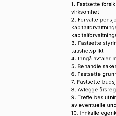
1. Fastsette fors
virksomhet
2. Forvalte pensjo
kapitalforvaltnin
kapitalforvaltning
3. Fastsette sty
taushetsplikt
4. Inngå avtaler 
5. Behandle saker
6. Fastsette grun
7. Fastsette buds
8. Avlegge årsreg
9. Treffe beslutn
av eventuelle un
10. Innkalle egen