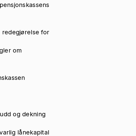
r pensjonskassens
 redegjørelse for
egler om
onskassen
kudd og dekning
arlig lånekapital