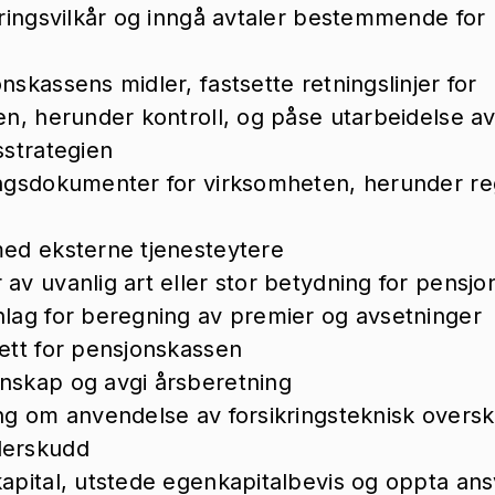
ikringsvilkår og inngå avtaler bestemmende fo
nskassens midler, fastsette retningslinjer for
gen, herunder kontroll, og påse utarbeidelse av
sstrategien
ringsdokumenter for virksomheten, herunder r
med eksterne tjenesteytere
 av uvanlig art eller stor betydning for pensj
nlag for beregning av premier og avsetninger
jett for pensjonskassen
nskap og avgi årsberetning
ing om anvendelse av forsikringsteknisk overs
derskudd
kapital, utstede egenkapitalbevis og oppta ansv