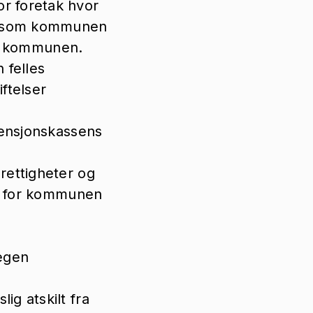
r foretak hvor
ak som kommunen
til kommunen.
 felles
ftelser
pensjonskassens
rettigheter og
er for kommunen
 egen
g atskilt fra