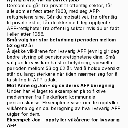
Dersom du går fra privat til offentlig sektor, får
alle som er født etter 1963, med seg AFP-
rettighetene sine. Går du motsatt vei, fra offentlig
til privat sektor, får du ikke med deg opptjente
AFP-rettigheter fra offentlig sektor hvis du er født
i eller etter 1966.
Små valg har stor betydning i perioden mellom
53 og 62 år
Å sjekke vilkårene for livsvarig AFP jevnlig gir deg
bedre styring på pensjonsrettighetene dine. Små
valg underveis kan ha stor betydning, spesielt i
perioden mellom 53 og 62 år. Ved å holde oversikt
står du langt sterkere når tiden nærmer seg for å
ta stilling til AFP-uttak.
Møt Anne og Jon – og se deres AFP beregning
Under har vi laget to eksempler på to fiktive
medlemmer fra Flekkefjord kommunale
pensjonskasse. Eksemplene viser om de oppfyller
vilkårene og en ca. beregning av hva livsvarig AFP
utgjør for dem.
Eksempel: Jon – oppfyller vilkårene for livsvarig
AFP