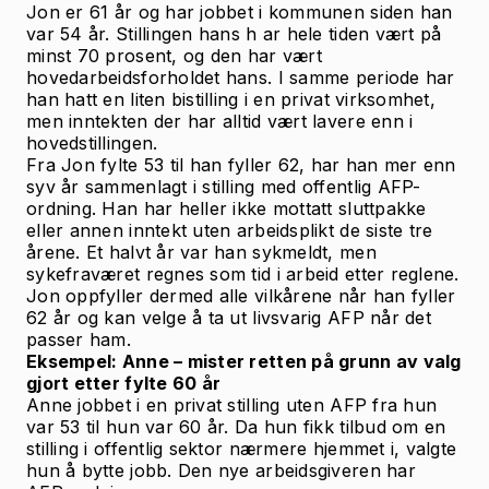
Jon er 61 år og har jobbet i kommunen siden han
var 54 år. Stillingen hans h ar hele tiden vært på
minst 70 prosent, og den har vært
hovedarbeidsforholdet hans. I samme periode har
han hatt en liten bistilling i en privat virksomhet,
men inntekten der har alltid vært lavere enn i
hovedstillingen.
Fra Jon fylte 53 til han fyller 62, har han mer enn
syv år sammenlagt i stilling med offentlig AFP-
ordning. Han har heller ikke mottatt sluttpakke
eller annen inntekt uten arbeidsplikt de siste tre
årene. Et halvt år var han sykmeldt, men
sykefraværet regnes som tid i arbeid etter reglene.
Jon oppfyller dermed alle vilkårene når han fyller
62 år og kan velge å ta ut livsvarig AFP når det
passer ham.
Eksempel: Anne – mister retten på grunn av valg
gjort etter fylte 60 år
Anne jobbet i en privat stilling uten AFP fra hun
var 53 til hun var 60 år. Da hun fikk tilbud om en
stilling i offentlig sektor nærmere hjemmet i, valgte
hun å bytte jobb. Den nye arbeidsgiveren har