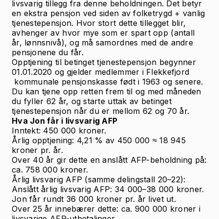
livsvarig tillegg fra denne beholdningen. Det betyr
en ekstra pensjon ved siden av folketrygd + vanlig
tjenestepensjon. Hvor stort dette tillegget blir,
avhenger av hvor mye som er spart opp (antall
år, lønnsnivå), og må samordnes med de andre
pensjonene du får.
Opptjening til betinget tjenestepensjon begynner
01.01.2020 og gjelder medlemmer i Flekkefjord
kommunale pensjonskasse født i 1963 og senere.
Du kan tjene opp retten frem til og med måneden
du fyller 62 år, og starte uttak av betinget
tjenestepensjon når du er mellom 62 og 70 år.
Hva Jon får i livsvarig AFP
Inntekt: 450 000 kroner.
Årlig opptjening: 4,21 % av 450 000 ≈ 18 945
kroner pr. år.
Over 40 år gir dette en anslått AFP-beholdning på:
ca. 758 000 kroner.
Årlig livsvarig AFP (samme delingstall 20–22):
Anslått årlig livsvarig AFP: 34 000–38 000 kroner.
Jon får rundt 36 000 kroner
pr. år
livet ut.
Over 25 år innebærer dette: ca. 900 000 kroner i
livsvarige AFP-utbetalinger.