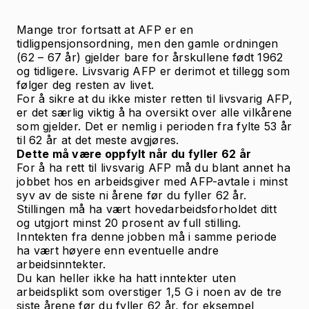
Mange tror fortsatt at AFP er en
tidligpensjonsordning, men den gamle ordningen
(62 – 67 år) gjelder bare for årskullene født 1962
og tidligere. Livsvarig AFP er derimot et tillegg som
følger deg resten av livet.
For å sikre at du ikke mister retten til livsvarig AFP,
er det særlig viktig å ha oversikt over alle vilkårene
som gjelder. Det er nemlig i perioden fra fylte 53 år
til 62 år at det meste avgjøres.
Dette må være oppfylt når du fyller 62 år
For å ha rett til livsvarig AFP må du blant annet ha
jobbet hos en arbeidsgiver med AFP-avtale i minst
syv av de siste ni årene før du fyller 62 år.
Stillingen må ha vært hovedarbeidsforholdet ditt
og utgjort minst 20 prosent av full stilling.
Inntekten fra denne jobben må i samme periode
ha vært høyere enn eventuelle andre
arbeidsinntekter.
Du kan heller ikke ha hatt inntekter uten
arbeidsplikt som overstiger 1,5 G i noen av de tre
siste årene før du fyller 62 år, for eksempel