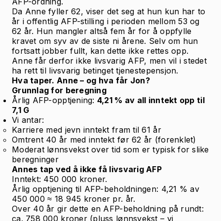
AFP-ordning.
Da Anne fyller 62, viser det seg at hun kun har to
år i offentlig AFP-stilling i perioden mellom 53 og
62 år. Hun mangler altså fem år for å oppfylle
kravet om syv av de siste ni årene. Selv om hun
fortsatt jobber fullt, kan dette ikke rettes opp.
Anne får derfor ikke livsvarig AFP, men vil i stedet
ha rett til livsvarig betinget tjenestepensjon.
Hva taper. Anne – og hva får Jon?
Grunnlag for beregning
Årlig AFP-opptjening:
4,21 % av all inntekt opp til
7,1 G
Vi antar:
Karriere med jevn inntekt fram til 61 år
Omtrent 40 år med inntekt før 62 år (forenklet)
Moderat lønnsvekst over tid som er typisk for slike
beregninger
Annes tap ved å ikke få livsvarig AFP
Inntekt: 450 000 kroner.
Årlig opptjening til AFP-beholdningen: 4,21 % av
450 000 ≈ 18 945 kroner pr. år.
Over 40 år gir dette en AFP-beholdning på rundt:
ca. 758 000 kroner (pluss lønnsvekst – vi