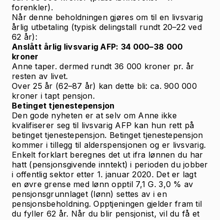
forenkler).
Når denne beholdningen gjøres om til en livsvarig
årlig utbetaling (typisk delingstall rundt 20–22 ved
62 år):
Anslått årlig livsvarig AFP: 34 000–38 000
kroner
Anne taper. dermed rundt 36 000 kroner
pr. år
resten av livet.
Over 25 år (62–87 år) kan dette bli: ca. 900 000
kroner i tapt pensjon.
Betinget tjenestepensjon
Den gode nyheten er at selv om Anne ikke
kvalifiserer seg til livsvarig AFP kan hun rett på
betinget tjenestepensjon. Betinget tjenestepensjon
kommer i tillegg til alderspensjonen og er livsvarig.
Enkelt forklart beregnes det ut ifra lønnen du har
hatt (pensjonsgivende inntekt) i perioden du jobber
i offentlig sektor etter 1. januar 2020. Det er lagt
en øvre grense med lønn opptil 7,1 G. 3,0 % av
pensjonsgrunnlaget (lønn) settes av i en
pensjonsbeholdning. Opptjeningen gjelder fram til
du fyller 62 år. Når du blir pensjonist, vil du få et