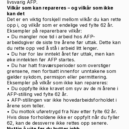
livsvarig AFP.
Vilkår som kan repareres – og vilkår som ikke
kan det
Det er en viktig forskjell mellom vilkår du kan rette
opp i, og vilkår som er endelige ved fylte 62 år.
Eksempler på reparerbare vilkår:
• Du mangler noe tid i arbeid hos AFP-
arbeidsgiver de siste tre årene før uttak. Dette kan
du rette opp ved å stå i arbeid litt lenger.
• Du har for lav inntekt året før uttak, men kan
øke inntekten før AFP startes.
• Du har hatt fraværsperioder som overstiger
grensene, men fortsatt innenfor unntakene som
gjelder sykdom, permisjon eller permittering.
Eksempler på vilkår som ikke kan repareres:
• Du oppfylte ikke kravet om syv av de ni årene i
AFP-stilling ved fylte 62 år.
• AFP-stillingen var ikke hovedarbeidsforholdet i
årene som teller.
• Du mottok uføretrygd fra Nav etter fylte 62 år.
Hvis disse forholdene ikke er oppfylt når du fyller
62, kan de dessverre ikke rettes opp senere.
Nyttig å vite før du bytter jobb