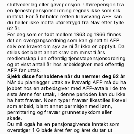
sluttvederlag eller gavepensjon. Uførepensjon fra
en tjenestepensjonsordning regnes ikke som slik
inntekt. For å beholde retten til livsvarig AFP kan
du heller ikke motta uføretrygd fra Nav etter fylte
62 år.
For deg som er født mellom 1963 og 1966 finnes
det en overgangsordning som kan gi rett til AFP
selv om kravet om syv av ni år ikke er oppfylt. Da
stilles det blant annet krav om minst ti års
medlemskap i en offentlig tjenestepensjonsordning
og et visst antall år hos arbeidsgiver med offentlig
AFP før uttak.
Sjekk disse forholdene når du nærmer deg 62 år
Når du planlegger uttak av livsvarig AFP må du ha
jobbet hos en arbeidsgiver med AFP-avtale i de tre
siste årene før uttak, i denne perioden kan du ikke
ha hatt fravær. Noen typer fravær likestilles likevel
som arbeid, blant annet permisjon med lønn,
permittering og fravær grunnet sykdom eller
skade.
Du må også ha en pensjonsgivende inntekt som
overstiger 1 G både året før og året du tar ut