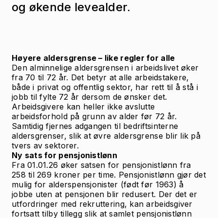
og økende levealder.
Høyere aldersgrense – like regler for alle
Den alminnelige aldersgrensen i arbeidslivet øker
fra 70 til 72 år. Det betyr at alle arbeidstakere,
både i privat og offentlig sektor, har rett til å stå i
jobb til fylte 72 år dersom de ønsker det.
Arbeidsgivere kan heller ikke avslutte
arbeidsforhold på grunn av alder før 72 år.
Samtidig fjernes adgangen til bedriftsinterne
aldersgrenser, slik at øvre aldersgrense blir lik på
tvers av sektorer.
Ny sats for pensjonistlønn
Fra 01.01.26 øker satsen for pensjonistlønn fra
258 til 269 kroner per time. Pensjonistlønn gjør det
mulig for alderspensjonister (født før 1963) å
jobbe uten at pensjonen blir redusert. Der det er
utfordringer med rekruttering, kan arbeidsgiver
fortsatt tilby tillegg slik at samlet pensjonistlønn