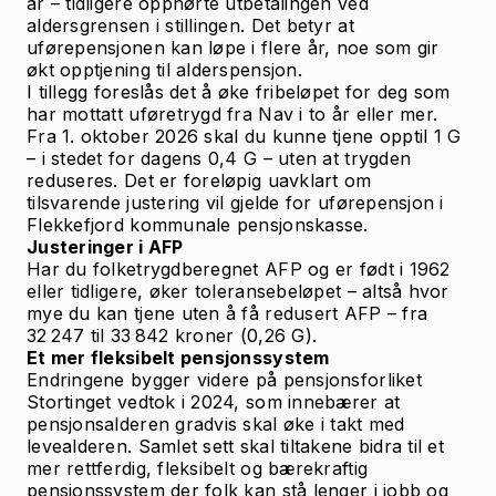
år – tidligere opphørte utbetalingen ved
aldersgrensen i stillingen. Det betyr at
uførepensjonen kan løpe i flere år, noe som gir
økt opptjening til alderspensjon.
I tillegg foreslås det å øke fribeløpet for deg som
har mottatt uføretrygd fra Nav i to år eller mer.
Fra 1. oktober 2026 skal du kunne tjene opptil 1 G
– i stedet for dagens 0,4 G – uten at trygden
reduseres. Det er foreløpig uavklart om
tilsvarende justering vil gjelde for uførepensjon i
Flekkefjord kommunale pensjonskasse.
Justeringer i AFP
Har du folketrygdberegnet AFP og er født i 1962
eller tidligere, øker toleransebeløpet – altså hvor
mye du kan tjene uten å få redusert AFP – fra
32 247 til 33 842 kroner (0,26 G).
Et mer fleksibelt pensjonssystem
Endringene bygger videre på pensjonsforliket
Stortinget vedtok i 2024, som innebærer at
pensjonsalderen gradvis skal øke i takt med
levealderen. Samlet sett skal tiltakene bidra til et
mer rettferdig, fleksibelt og bærekraftig
pensjonssystem der folk kan stå lenger i jobb og