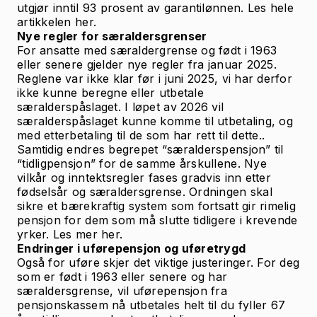
utgjør inntil 93 prosent av garantilønnen.
Les hele
artikkelen her.
Nye regler for særaldersgrenser
For ansatte med særaldergrense og født i 1963
eller senere gjelder nye regler fra januar 2025.
Reglene var ikke klar før i juni 2025, vi har derfor
ikke kunne beregne eller utbetale
særalderspåslaget. I løpet av 2026 vil
særalderspåslaget kunne komme til utbetaling, og
med etterbetaling til de som har rett til dette..
Samtidig endres begrepet “særalderspensjon” til
“tidligpensjon” for de samme årskullene. Nye
vilkår og inntektsregler fases gradvis inn etter
fødselsår og særaldersgrense. Ordningen skal
sikre et bærekraftig system som fortsatt gir rimelig
pensjon for dem som må slutte tidligere i krevende
yrker.
Les mer her.
Endringer i uførepensjon og uføretrygd
Også for uføre skjer det viktige justeringer. For deg
som er født i 1963 eller senere og har
særaldersgrense, vil uførepensjon fra
pensjonskassem nå utbetales helt til du fyller 67