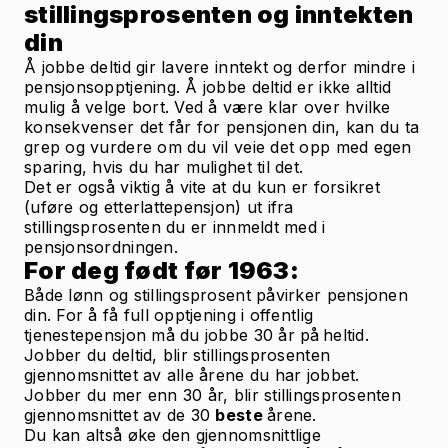
stillingsprosenten og inntekten
din
Å jobbe deltid gir lavere inntekt og derfor mindre i
pensjonsopptjening. Å jobbe deltid er ikke alltid
mulig å velge bort. Ved å være klar over hvilke
konsekvenser det får for pensjonen din, kan du ta
grep og vurdere om du vil veie det opp med egen
sparing, hvis du har mulighet til det.
Det er også viktig å vite at du kun er forsikret
(uføre og etterlattepensjon) ut ifra
stillingsprosenten du er innmeldt med i
pensjonsordningen.
For deg født før 1963:
Både lønn og stillingsprosent påvirker pensjonen
din. For å få full opptjening i offentlig
tjenestepensjon må du jobbe 30 år på heltid.
Jobber du deltid, blir stillingsprosenten
gjennomsnittet av alle årene du har jobbet.
Jobber du mer enn 30 år, blir stillingsprosenten
gjennomsnittet av de 30
beste
årene.
Du kan altså øke den gjennomsnittlige